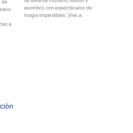
se llena de misterio, ilusión y
l de
asombro con espectáculos de
sario
magia imperdibles. ¡Ven a…
rtas a…
ación