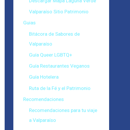
Descargar Mapa Laguna Verde
Valparaíso Sitio Patrimonio
Guias
Bitácora de Sabores de
Valparaíso
Guía Queer LGBTQ+
Guía Restaurantes Veganos
Guía Hotelera
Ruta de la Fé y el Patrimonio
Recomendaciones
Recomendaciones para tu viaje
a Valparaíso