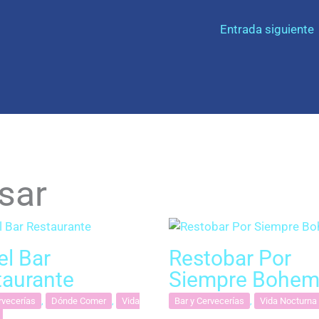
Entrada siguiente
sar
el Bar
Restobar Por
taurante
Siempre Bohem
rvecerías
,
Dónde Comer
,
Vida
Bar y Cervecerías
,
Vida Nocturna