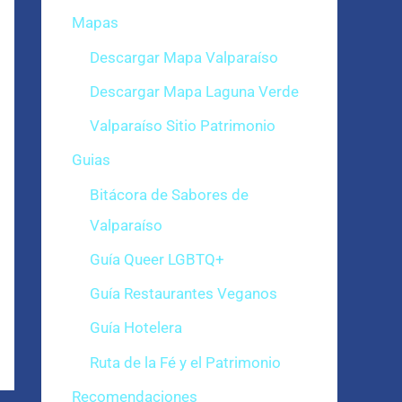
Mapas
Descargar Mapa Valparaíso
Descargar Mapa Laguna Verde
Valparaíso Sitio Patrimonio
Guias
Bitácora de Sabores de
Valparaíso
Guía Queer LGBTQ+
Guía Restaurantes Veganos
Guía Hotelera
Ruta de la Fé y el Patrimonio
Recomendaciones