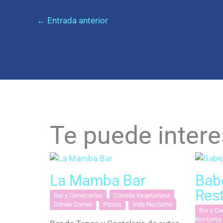
←
Entrada anterior
Te puede intere
La Mamba Bar
Bab
Res
Bar y Cervecerías
,
Comida Vegetariana
,
Dónde Comer
,
Pizzas
,
Vida Nocturna
Bar y Ce
Nocturna