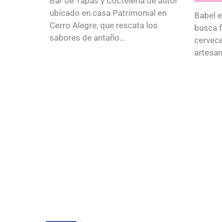
Bar de Tapas y Coctelería de autor
ubicado en casa Patrimonial en
Babel e
Cerro Alegre, que rescata los
busca f
sabores de antaño…
cervece
artesan