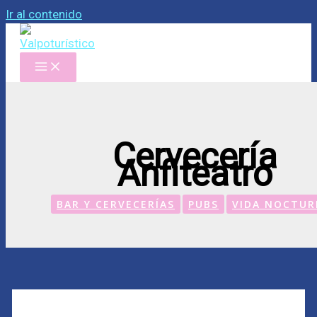
Ir al contenido
Cervecería
Anfiteatro
BAR Y CERVECERÍAS
PUBS
VIDA NOCTU