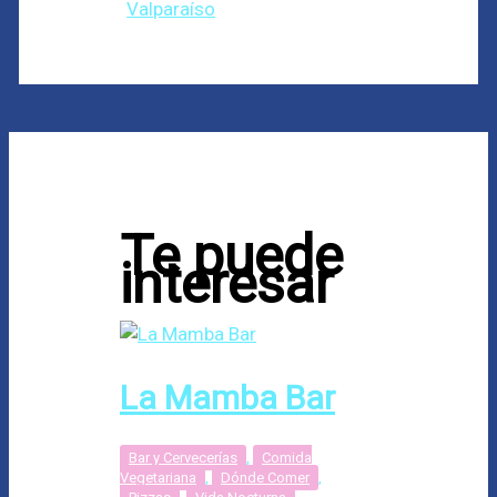
Valparaíso
Te puede
interesar
La Mamba Bar
Bar y Cervecerías
,
Comida
Vegetariana
,
Dónde Comer
,