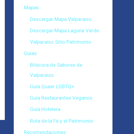
Mapas
Descargar Mapa Valparaíso
Descargar Mapa Laguna Verde
Valparaíso Sitio Patrimonio
Guias
Bitácora de Sabores de
Valparaíso
Guía Queer LGBTQ+
Guía Restaurantes Veganos
Guía Hotelera
Ruta de la Fé y el Patrimonio
Recomendaciones