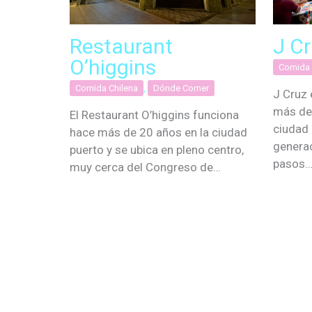
Restaurant
J Cr
O’higgins
Comida 
Comida Chilena
,
Dónde Comer
J Cruz 
más de
El Restaurant O’higgins funciona
ciudad
hace más de 20 años en la ciudad
generac
puerto y se ubica en pleno centro,
pasos
muy cerca del Congreso de…