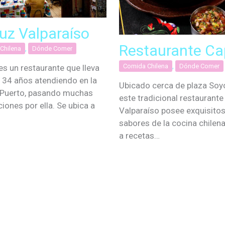
uz Valparaíso
Restaurante Ca
Chilena
,
Dónde Comer
Comida Chilena
,
Dónde Comer
es un restaurante que lleva
 34 años atendiendo en la
Ubicado cerca de plaza Soy
 Puerto, pasando muchas
este tradicional restaurante
iones por ella. Se ubica a
Valparaíso posee exquisito
…
sabores de la cocina chilena
a recetas…