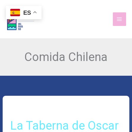
Ir
al
ES
contenido
Comida Chilena
La
Taberna
de
Oscar
La Taberna de Oscar