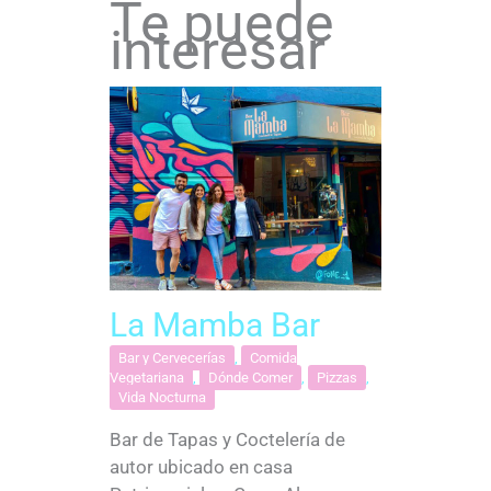
Te puede
interesar
La Mamba Bar
Bar y Cervecerías
,
Comida
Vegetariana
,
Dónde Comer
,
Pizzas
,
Vida Nocturna
Bar de Tapas y Coctelería de
autor ubicado en casa