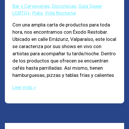
Bar y Cervecerías
,
Discotecas
,
Guía Queer
LGBTQ+
,
Pubs
,
Vida Nocturna
Con una amplia carta de productos para toda
hora, nos encontramos con Éxodo Restobar.
Ubicado en calle Errázuriz, Valparaíso, este local
se caracteriza por sus shows en vivo con
artistas para acompañar tu tarde/noche. Dentro
de los productos que ofrecen se encuentran
cafés hasta parrilladas. Así mismo, tienen
hamburguesas, pizzas y tablas frías y calientes
Leer más »