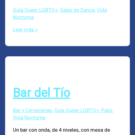
Guía Queer LGBTQ+
,
Salas de Danza
,
Vida
Nocturna
Leer más »
Bar del Tío
Bar y Cervecerías
,
Guía Queer LGBTQ+
,
Pubs
,
Vida Nocturna
Un bar con onda, de 4 niveles, con mesa de