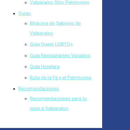
Valparaíso Sitio Patrimonio
Guias
Bitácora de Sabores de
Valparaíso
Guía Queer LGBTQ+
Guía Restaurantes Veganos
Guía Hotelera
Ruta de la Fé y el Patrimonio
Recomendaciones
Recomendaciones para tu
viaje a Valparaíso