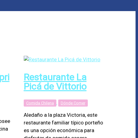
pri
Restaurante La
Picá de Vittorio
Comida Chilena
,
Dónde Comer
Aledaño a la plaza Victoria, este
posee
restaurante familiar típico porteño
cina
es una opción económica para
disfrutar de comida casera.