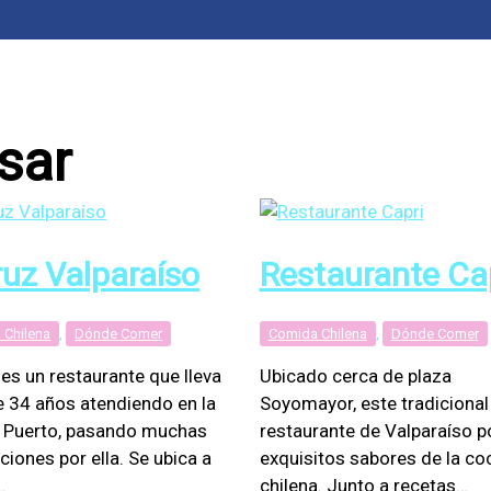
sar
ruz Valparaíso
Restaurante Ca
 Chilena
,
Dónde Comer
Comida Chilena
,
Dónde Comer
 es un restaurante que lleva
Ubicado cerca de plaza
 34 años atendiendo en la
Soyomayor, este tradicional
 Puerto, pasando muchas
restaurante de Valparaíso 
ciones por ella. Se ubica a
exquisitos sabores de la co
…
chilena. Junto a recetas…