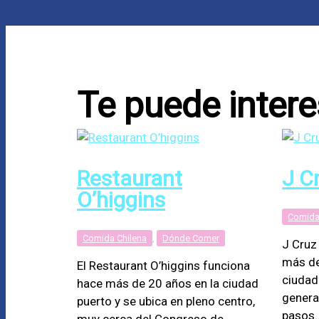
Te puede intere
Restaurant
J C
O’higgins
Comida
Comida Chilena
,
Dónde Comer
J Cruz
más de
El Restaurant O’higgins funciona
ciudad
hace más de 20 años en la ciudad
genera
puerto y se ubica en pleno centro,
pasos
muy cerca del Congreso de…