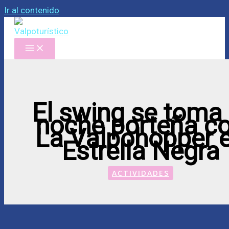
Ir al contenido
El swing se toma 
noche porteña c
La Valpohopper 
Estrella Negra
ACTIVIDADES