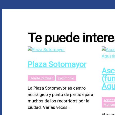
Te puede intere
Plaza Sotomayor
Asc
(fu
Dónde Caminar
,
Patrimonio
Agu
La Plaza Sotomayor es centro
neurálgico y punto de partida para
Ascens
muchos de los recorridos por la
Monum
ciudad. Varias veces…
El asc