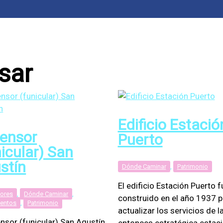
sar
Edificio Estació
ensor
Puerto
nicular) San
stín
Dónde Caminar
,
Patrimonio
El edificio Estación Puerto f
ores
,
Dónde Caminar
,
construido en el año 1937 p
entos
,
Patrimonio
actualizar los servicios de l
ensor (funicular) San Agustín
entonces estratégica estac