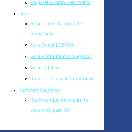
Valparaíso Sitio Patrimonio
Guias
Bitácora de Sabores de
Valparaíso
Guía Queer LGBTQ+
Guía Restaurantes Veganos
Guía Hotelera
Ruta de la Fé y el Patrimonio
Recomendaciones
Recomendaciones para tu
viaje a Valparaíso