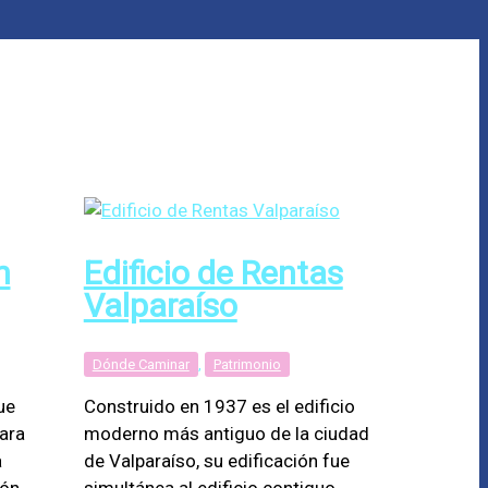
n
Edificio de Rentas
Valparaíso
Dónde Caminar
,
Patrimonio
ue
Construido en 1937 es el edificio
ara
moderno más antiguo de la ciudad
a
de Valparaíso, su edificación fue
ión
simultánea al edificio contiguo