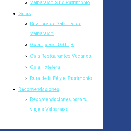
Valparaíso Sitio Patrimonio
Guias
Bitácora de Sabores de
Valparaíso
Guía Queer LGBTQ+
Guía Restaurantes Veganos
Guía Hotelera
Ruta de la Fé y el Patrimonio
Recomendaciones
Recomendaciones para tu
viaje a Valparaíso