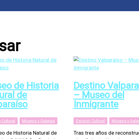
sar
eo de Historia
Destino Valpara
ural de
– Museo del
paraíso
Inmigrante
 Cultural
,
Museos y Galerías
Espacio Cultural
,
Museos y Galer
eo de Historia Natural de
Tras tres años de reconstru