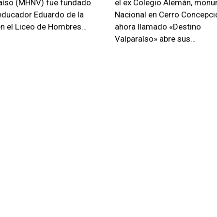
aíso (MHNV) fue fundado
el ex Colegio Alemán, mon
 educador Eduardo de la
Nacional en Cerro Concepci
en el Liceo de Hombres…
ahora llamado «Destino
Valparaíso» abre sus…