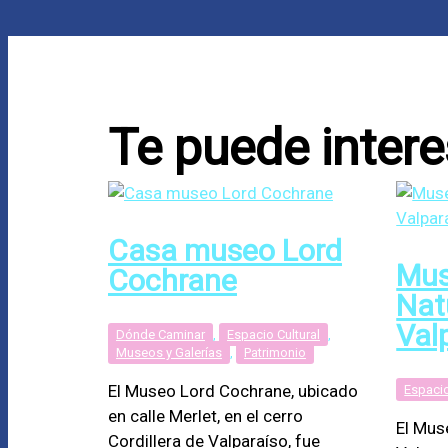
Te puede intere
Casa museo Lord
Mus
Cochrane
Nat
Val
Dónde Caminar
,
Espacio Cultural
,
Museos y Galerías
,
Patrimonio
El Museo Lord Cochrane, ubicado
Espacio
en calle Merlet, en el cerro
El Mus
Cordillera de Valparaíso, fue