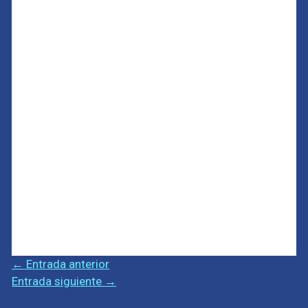
←
Entrada anterior
Entrada siguiente
→