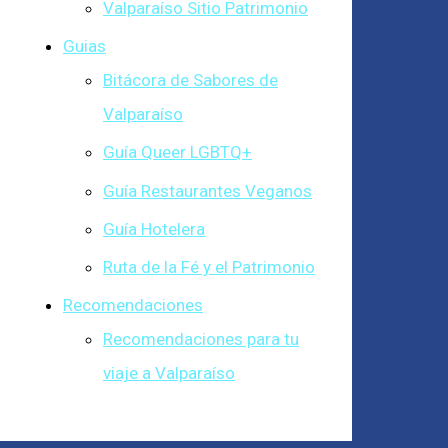
Valparaíso Sitio Patrimonio
Guias
Bitácora de Sabores de
Valparaíso
Guía Queer LGBTQ+
Guía Restaurantes Veganos
Guía Hotelera
Ruta de la Fé y el Patrimonio
Recomendaciones
Recomendaciones para tu
viaje a Valparaíso