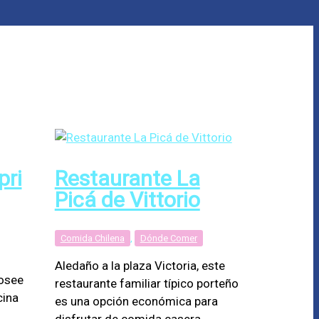
pri
Restaurante La
Picá de Vittorio
Comida Chilena
,
Dónde Comer
Aledaño a la plaza Victoria, este
posee
restaurante familiar típico porteño
cina
es una opción económica para
disfrutar de comida casera.