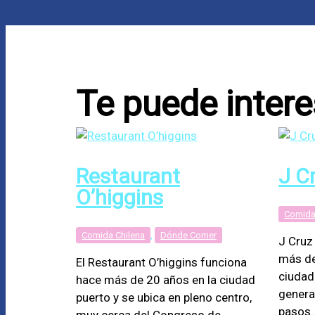
Te puede intere
Restaurant
J C
O’higgins
Comida
Comida Chilena
,
Dónde Comer
J Cruz
más de
El Restaurant O’higgins funciona
ciudad
hace más de 20 años en la ciudad
genera
puerto y se ubica en pleno centro,
pasos
muy cerca del Congreso de…