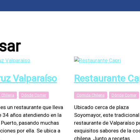
sar
ruz Valparaíso
Restaurante Ca
 Chilena
,
Dónde Comer
Comida Chilena
,
Dónde Comer
 es un restaurante que lleva
Ubicado cerca de plaza
 34 años atendiendo en la
Soyomayor, este tradicional
 Puerto, pasando muchas
restaurante de Valparaíso 
ciones por ella. Se ubica a
exquisitos sabores de la co
…
chilena. Junto a recetas…