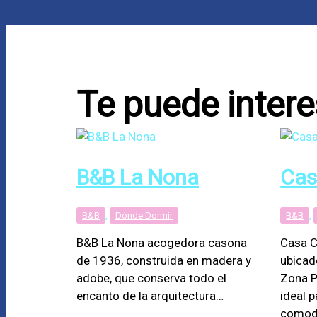
Te puede intere
B&B La Nona
Cas
B&B
,
Dónde Dormir
B&B
,
B&B La Nona acogedora casona
Casa C
de 1936, construida en madera y
ubicad
adobe, que conserva todo el
Zona P
encanto de la arquitectura…
ideal 
comodi