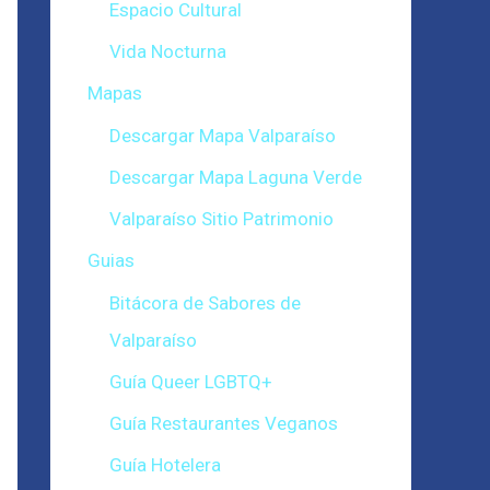
Espacio Cultural
Vida Nocturna
Mapas
Descargar Mapa Valparaíso
Descargar Mapa Laguna Verde
Valparaíso Sitio Patrimonio
Guias
Bitácora de Sabores de
Valparaíso
Guía Queer LGBTQ+
Guía Restaurantes Veganos
Guía Hotelera