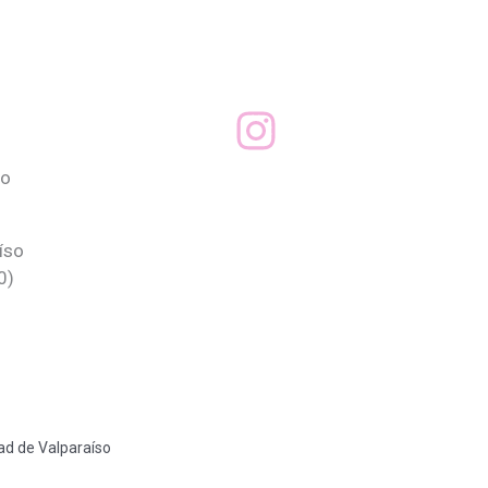
eo
íso
0)
dad de Valparaíso