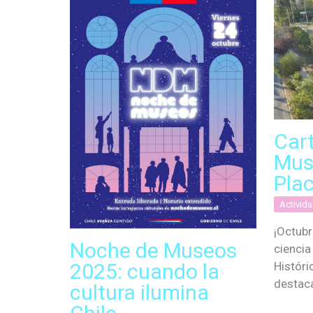
Car
Mus
Plac
Activid
¡Octubr
Noche de Museos
ciencia
2025: cuando la
Históri
destac
cultura ilumina