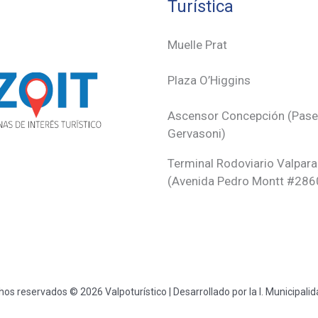
Turística
Muelle Prat
Plaza O’Higgins
Ascensor Concepción (
Pas
Gervasoni)
Terminal Rodoviario Valpara
(Avenida Pedro Montt #286
os reservados © 2026 Valpoturístico | Desarrollado por la I. Municipali