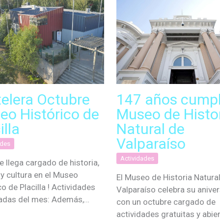
telera Octubre
147 años cumpl
eo Histórico de
Museo de Histo
illa
Natural de
Valparaíso
ades
Actividades
e llega cargado de historia,
 y cultura en el Museo
El Museo de Historia Natura
co de Placilla ! Actividades
Valparaíso celebra su aniver
adas del mes: Además,…
con un octubre cargado de
actividades gratuitas y abie