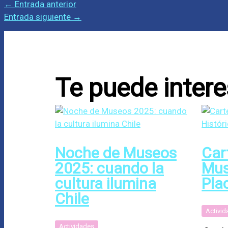
←
Entrada anterior
Entrada siguiente
→
Te puede intere
Noche de Museos
Car
2025: cuando la
Mus
cultura ilumina
Plac
Chile
Activi
Actividades