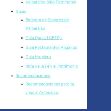
Valparaíso Sitio Patrimonio
Guias
Bitácora de Sabores de
Valparaíso
Guía Queer LGBTQ+
Guía Restaurantes Veganos
Guía Hotelera
Ruta de la Fé y el Patrimonio
Recomendaciones
Recomendaciones para tu
viaje a Valparaíso