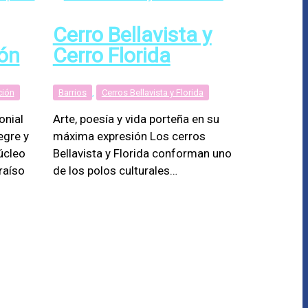
Cerro Bellavista y
ón
Cerro Florida
ción
Barrios
,
Cerros Bellavista y Florida
onial
Arte, poesía y vida porteña en su
egre y
máxima expresión Los cerros
úcleo
Bellavista y Florida conforman uno
raíso
de los polos culturales…