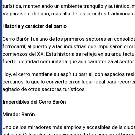
turística, manteniendo un ambiente tranquilo y auténtico,
Valparaíso cotidiano, más allá de los circuitos tradicionale
Historia y carácter del barrio
Cerro Barón fue uno de los primeros sectores en consolid
ferrocarril, al puerto y a las industrias que impulsaron el c
comienzos del XX. Esta historia se refleja en su arquitectu
fuerte identidad comunitaria que aún caracteriza al sector.
Hoy, el cerro mantiene su espíritu barrial, con espacios res
cercanos, lo que lo convierte en un lugar ideal para recorrer 
agitado de otros sectores turísticos.
Imperdibles del Cerro Barón
Mirador Barón
Uno de los miradores más amplios y accesibles de la ciuda
bahía de Valparaíso, el movimiento de los buques, el borde