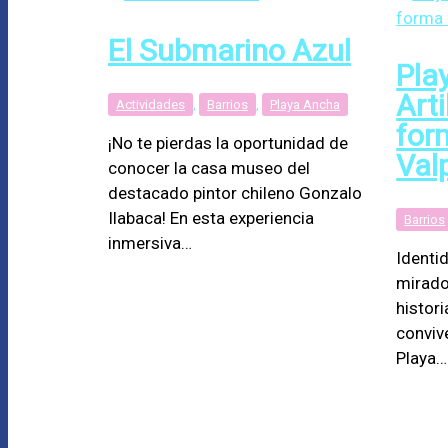
El Submarino Azul
Pla
Arti
Actividades
,
Barrios
,
Playa Ancha
for
¡No te pierdas la oportunidad de
Val
conocer la casa museo del
destacado pintor chileno Gonzalo
Ilabaca! En esta experiencia
Barrios
inmersiva…
Identi
mirado
histori
conviv
Playa…