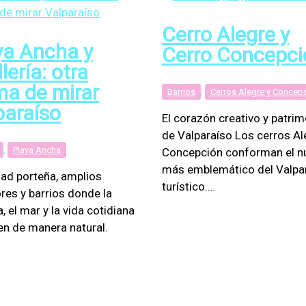
Cerro Alegre y
ya Ancha y
Cerro Concepci
llería: otra
ma de mirar
Barrios
,
Cerros Alegre y Concep
paraíso
El corazón creativo y patrim
de Valparaíso Los cerros Al
,
Playa Ancha
Concepción conforman el n
más emblemático del Valpa
dad porteña, amplios
turístico.…
res y barrios donde la
a, el mar y la vida cotidiana
en de manera natural.