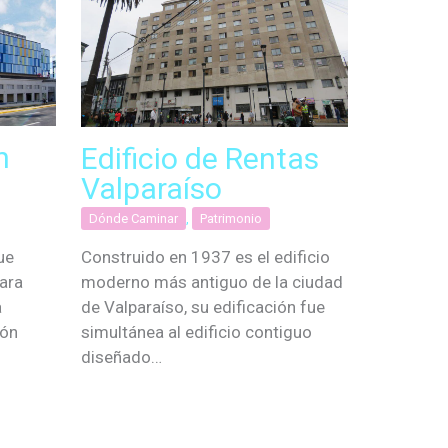
n
Edificio de Rentas
Valparaíso
Dónde Caminar
,
Patrimonio
ue
Construido en 1937 es el edificio
ara
moderno más antiguo de la ciudad
a
de Valparaíso, su edificación fue
ión
simultánea al edificio contiguo
diseñado…