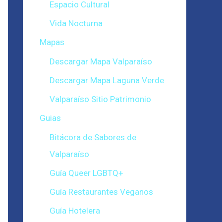
Espacio Cultural
Vida Nocturna
Mapas
Descargar Mapa Valparaíso
Descargar Mapa Laguna Verde
Valparaíso Sitio Patrimonio
Guias
Bitácora de Sabores de
Valparaíso
Guía Queer LGBTQ+
Guía Restaurantes Veganos
Guía Hotelera