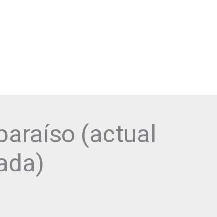
DESCARGA NUESTRA APP VLPO:
lparaíso (actual
ada)