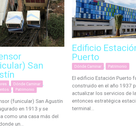
Edificio Estació
ensor
Puerto
icular) San
Dónde Caminar
,
Patrimonio
stín
El edificio Estación Puerto f
ores
,
Dónde Caminar
,
construido en el año 1937 p
ntos
,
Patrimonio
actualizar los servicios de l
entonces estratégica estac
nsor (funicular) San Agustín
terminal…
ugurado en 1913 y se
ta como una casa más del
 donde un…