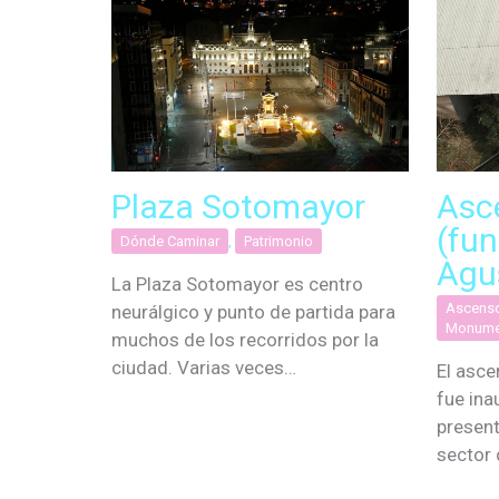
Plaza Sotomayor
Asc
(fun
Dónde Caminar
,
Patrimonio
Agu
La Plaza Sotomayor es centro
Ascens
neurálgico y punto de partida para
Monume
muchos de los recorridos por la
ciudad. Varias veces…
El asce
fue ina
presen
sector