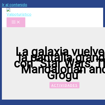
Ir al contenido
La galaxia vuelve
la pantalla gran
con “Star Wars: T
Mandalorian an
Grogu”
ACTIVIDADES