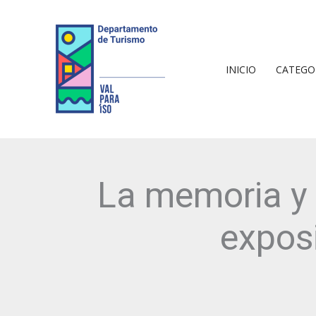
Ir
al
contenido
INICIO
CATEGO
La memoria y 
exposi