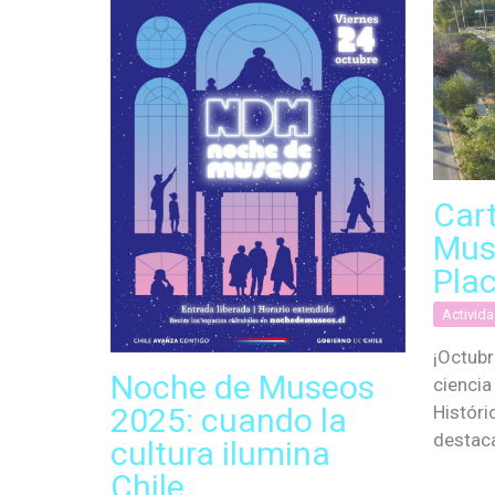
Car
Mus
Plac
Activid
¡Octubr
Noche de Museos
ciencia
2025: cuando la
Históri
destac
cultura ilumina
Chile