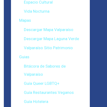
Espacio Cultural
Vida Nocturna
Mapas
Descargar Mapa Valparaíso
Descargar Mapa Laguna Verde
Valparaíso Sitio Patrimonio
Guias
Bitácora de Sabores de
Valparaíso
Guía Queer LGBTQ+
Guía Restaurantes Veganos
Guía Hotelera