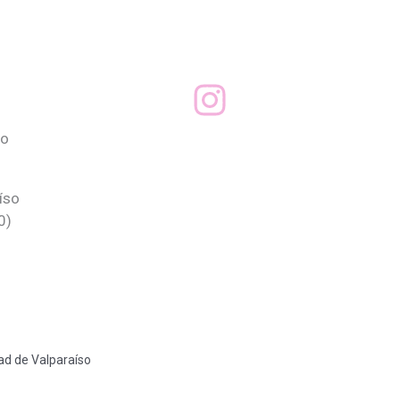
eo
íso
0)
dad de Valparaíso