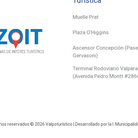
Turística
Muelle Prat
Plaza O’Higgins
Ascensor Concepción (
Pas
Gervasoni)
Terminal Rodoviario Valpara
(Avenida Pedro Montt #286
os reservados © 2026 Valpoturístico | Desarrollado por la I. Municipali