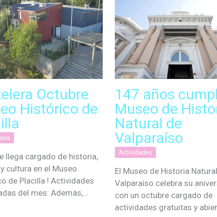
telera Octubre
147 años cumpl
eo Histórico de
Museo de Histo
illa
Natural de
Valparaíso
ades
Actividades
e llega cargado de historia,
 y cultura en el Museo
El Museo de Historia Natura
co de Placilla ! Actividades
Valparaíso celebra su aniver
adas del mes: Además,…
con un octubre cargado de
actividades gratuitas y abie