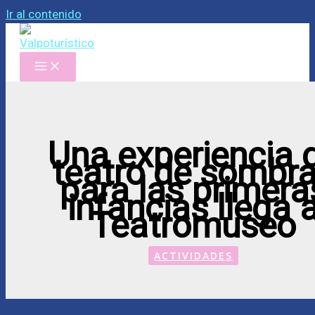
Ir al contenido
Una experiencia 
teatro de sombr
para las primera
infancias llega 
Teatromuseo
ACTIVIDADES