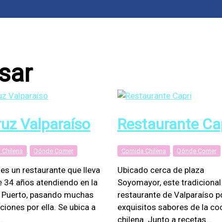
sar
ruz Valparaíso
Restaurante Ca
 Chilena
,
Dónde Comer
Comida Chilena
,
Dónde Comer
 es un restaurante que lleva
Ubicado cerca de plaza
 34 años atendiendo en la
Soyomayor, este tradicional
 Puerto, pasando muchas
restaurante de Valparaíso 
ciones por ella. Se ubica a
exquisitos sabores de la co
…
chilena. Junto a recetas…