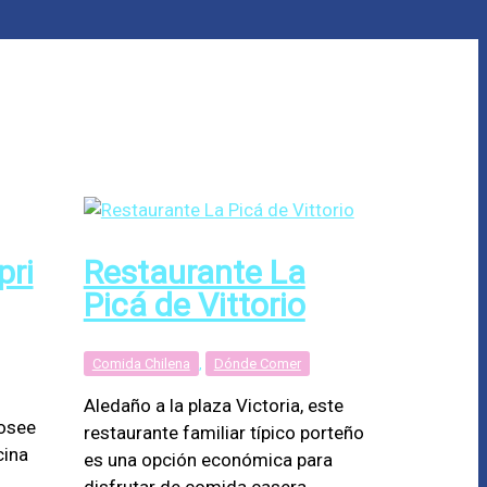
pri
Restaurante La
Picá de Vittorio
Comida Chilena
,
Dónde Comer
Aledaño a la plaza Victoria, este
posee
restaurante familiar típico porteño
cina
es una opción económica para
disfrutar de comida casera.