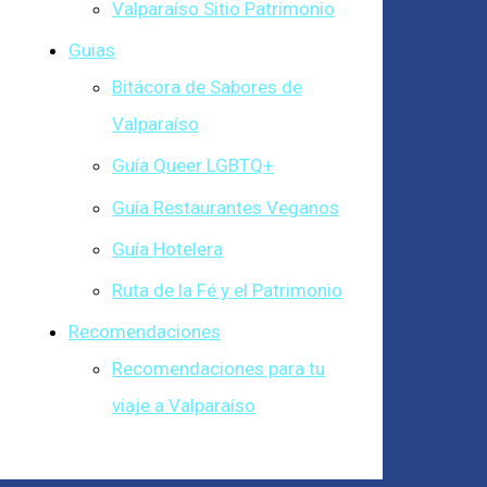
Valparaíso Sitio Patrimonio
Guias
Bitácora de Sabores de
Valparaíso
Guía Queer LGBTQ+
Guía Restaurantes Veganos
Guía Hotelera
Ruta de la Fé y el Patrimonio
Recomendaciones
Recomendaciones para tu
viaje a Valparaíso