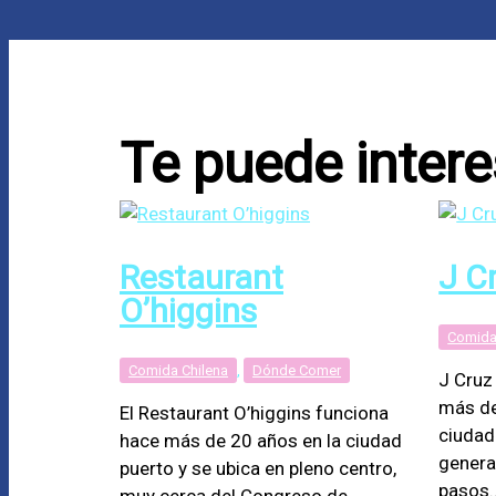
Te puede intere
Restaurant
J C
O’higgins
Comida
Comida Chilena
,
Dónde Comer
J Cruz
más de
El Restaurant O’higgins funciona
ciudad
hace más de 20 años en la ciudad
genera
puerto y se ubica en pleno centro,
pasos
muy cerca del Congreso de…