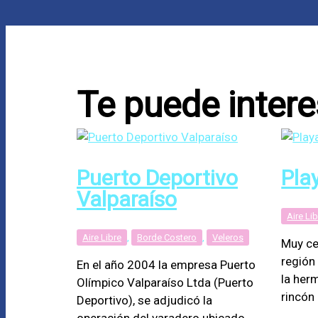
Te puede intere
Puerto Deportivo
Pla
Valparaíso
Aire Li
Aire Libre
,
Borde Costero
,
Veleros
Muy ce
región
En el año 2004 la empresa Puerto
la her
Olímpico Valparaíso Ltda (Puerto
rincón
Deportivo), se adjudicó la
operación del varadero ubicado