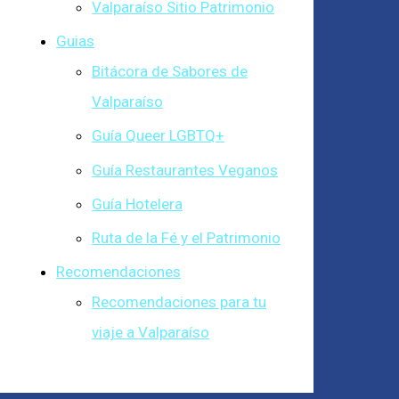
Valparaíso Sitio Patrimonio
Guias
Bitácora de Sabores de
Valparaíso
Guía Queer LGBTQ+
Guía Restaurantes Veganos
Guía Hotelera
Ruta de la Fé y el Patrimonio
Recomendaciones
Recomendaciones para tu
viaje a Valparaíso