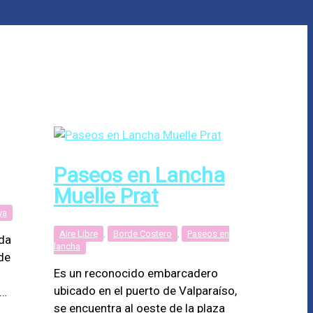
Paseos en Lancha
Muelle Prat
ya
Aire Libre
,
Borde Costero
,
Paseos en
da
lancha
de
Es un reconocido embarcadero
ubicado en el puerto de Valparaíso,
e…
se encuentra al oeste de la plaza