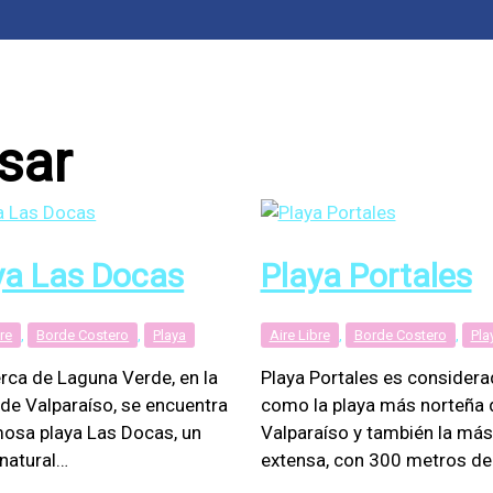
sar
ya Las Docas
Playa Portales
bre
,
Borde Costero
,
Playa
Aire Libre
,
Borde Costero
,
Pla
rca de Laguna Verde, en la
Playa Portales es considera
 de Valparaíso, se encuentra
como la playa más norteña 
mosa playa Las Docas, un
Valparaíso y también la más
 natural…
extensa, con 300 metros d